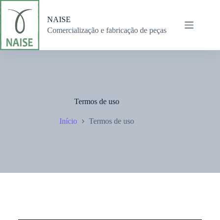
NAISE
Comercialização e fabricação de peças
Home
Empresa
Produtos
Contato
Endereço
Termos de uso
Estr. Galvão
Bueno
Início
Termos de uso
Trigueirinho,
1159 – CEP:
05181-040 -
Jaraguá São
Paulo – SP
Horário de
atendimento:
Segunda a
sexta : 8h às
17:30