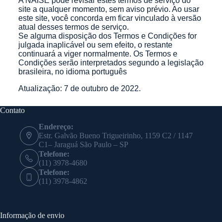
A NAISE pode revisar estes termos de serviço do
site a qualquer momento, sem aviso prévio. Ao usar
este site, você concorda em ficar vinculado à versão
atual desses termos de serviço.
Se alguma disposição dos Termos e Condições for
julgada inaplicável ou sem efeito, o restante
continuará a viger normalmente. Os Termos e
Condições serão interpretados segundo a legislação
brasileira, no idioma português
Atualização: 7 de outubro de 2022.
Contato
Endereço:
Estr. Galvão Bueno Trigueirinho, 1159 C2 / 1147
C1– Jaraguá São Paulo – SP
Telefone:
(11) 3978-4680
Telefone:
(11) 3978-4862
Informação de envio