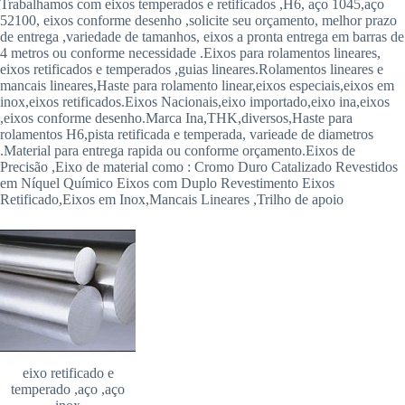
Trabalhamos com eixos temperados e retificados ,H6, aço 1045,aço
52100, eixos conforme desenho ,solicite seu orçamento, melhor prazo
Telefones:
de entrega ,variedade de tamanhos, eixos a pronta entrega em barras de
4 metros ou conforme necessidade .Eixos para rolamentos lineares,
(11)3978-
eixos retificados e temperados ,guias lineares.Rolamentos lineares e
4680
mancais lineares,Haste para rolamento linear,eixos especiais,eixos em
inox,eixos retificados.Eixos Nacionais,eixo importado,eixo ina,eixos
,eixos conforme desenho.Marca Ina,THK,diversos,Haste para
(11)3978-
rolamentos H6,pista retificada e temperada, varieade de diametros
4862
.Material para entrega rapida ou conforme orçamento.Eixos de
Precisão ,Eixo de material como : Cromo Duro Catalizado Revestidos
em Níquel Químico Eixos com Duplo Revestimento Eixos
Retificado,Eixos em Inox,Mancais Lineares ,Trilho de apoio
eixo retificado e
temperado ,aço ,aço