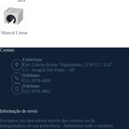
inox
Mancal Linear
Contato
Endereço:
Estr. Galvão Bueno Trigueirinho, 1159 C2 / 1147
C1– Jaraguá São Paulo – SP
Telefone:
(11) 3978-4680
Telefone:
(11) 3978-4862
Informação de envio
Enviamos sua mercadoria através dos correios ou da
transportadora de sua preferência. Atendemos todo o território